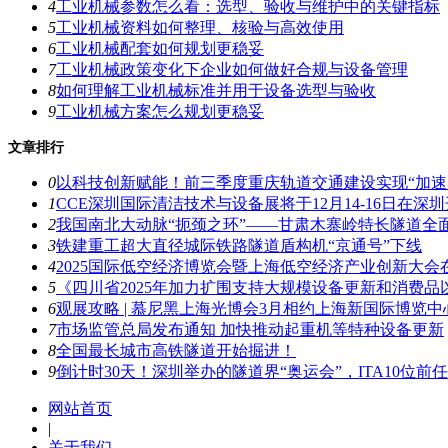
4
工业机械参数怎么看：选型、验收与维护中的关键指标
5
工业机械资料如何整理、核验与高效使用
6
工业机械配套如何规划更稳妥
7
工业机械政策变化下企业如何做好合规与设备管理
8
如何理解工业机械标准并用于设备选型与验收
9
工业机械方案怎么规划更稳妥
文章排行
0
以科技创新赋能！前三季度重庆轨道交通建设实现“加速
1
CCE深圳国际清洁技术与设备展将于12月14-16日在深
2
我国南北大动脉“扼颈之环”――甘肃木寨岭特长隧道全
3
铁建重工超大直径城际铁路隧道盾构机“京通号”下线
4
2025国际低空经济博览会暨上海低空经济产业创新大会
5
《四川省2025年加力扩围支持大规模设备更新和消费
6
观展攻略 | 慕尼黑上海光博会3月相约上海新国际博览中
7
市场监管总局发布通知 加快推动起重机等特种设备更新
8
全国最长城市高铁隧道开始掘进！
9
倒计时30天！深圳举办的隧道界“奥运会”，ITA10位前
网站首页
|
关于我们