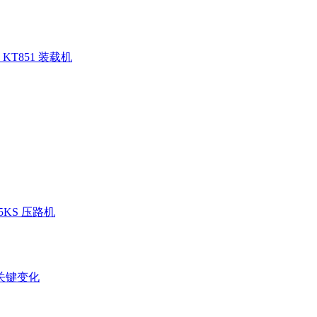
KT851 装载机
05KS 压路机
关键变化