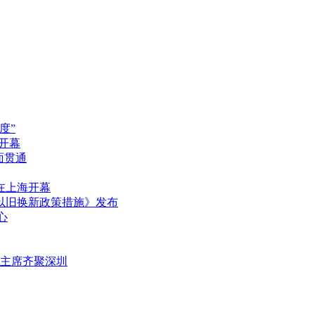
度”
圳开幕
面贯通
在上海开幕
品以旧换新政策措施》发布
心
任主席齐聚深圳