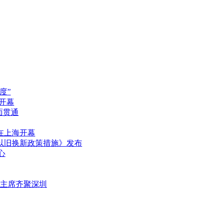
度”
圳开幕
面贯通
在上海开幕
品以旧换新政策措施》发布
心
任主席齐聚深圳