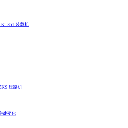
KT851 装载机
05KS 压路机
关键变化