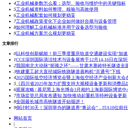
4
工业机械参数怎么看：选型、验收与维护中的关键指标
5
工业机械资料如何整理、核验与高效使用
6
工业机械配套如何规划更稳妥
7
工业机械政策变化下企业如何做好合规与设备管理
8
如何理解工业机械标准并用于设备选型与验收
9
工业机械方案怎么规划更稳妥
文章排行
0
以科技创新赋能！前三季度重庆轨道交通建设实现“加速
1
CCE深圳国际清洁技术与设备展将于12月14-16日在深
2
我国南北大动脉“扼颈之环”――甘肃木寨岭特长隧道全
3
铁建重工超大直径城际铁路隧道盾构机“京通号”下线
4
2025国际低空经济博览会暨上海低空经济产业创新大会
5
《四川省2025年加力扩围支持大规模设备更新和消费
6
观展攻略 | 慕尼黑上海光博会3月相约上海新国际博览中
7
市场监管总局发布通知 加快推动起重机等特种设备更新
8
全国最长城市高铁隧道开始掘进！
9
倒计时30天！深圳举办的隧道界“奥运会”，ITA10位前
网站首页
|