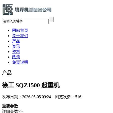
网站首页
关于我们
产品
资讯
资料
政策
免责说明
产品
徐工 SQZ1500 起重机
发布日期：2026-05-05 09:24 浏览次数：
516
重要参数
详细参数>>