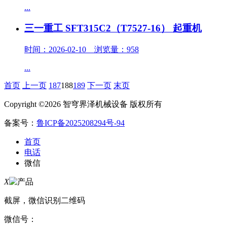
...
三一重工 SFT315C2（T7527-16） 起重机
时间：2026-02-10 浏览量：958
...
首页
上一页
187
188
189
下一页
末页
Copyright ©2026 智穹界泽机械设备 版权所有
备案号：
鲁ICP备2025208294号-94
首页
电话
微信
X
截屏，微信识别二维码
微信号：