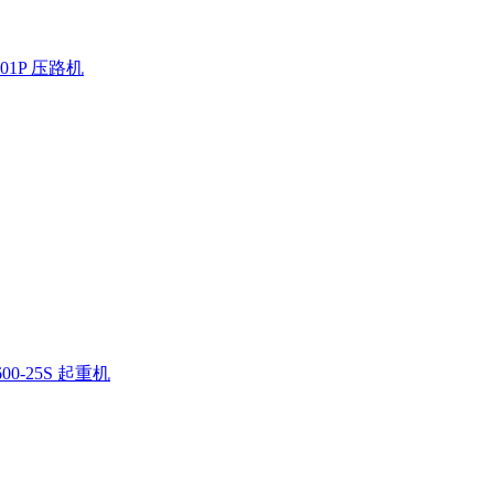
01P 压路机
00-25S 起重机