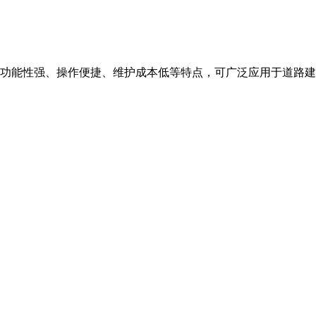
功能性强、操作便捷、维护成本低等特点，可广泛应用于道路建