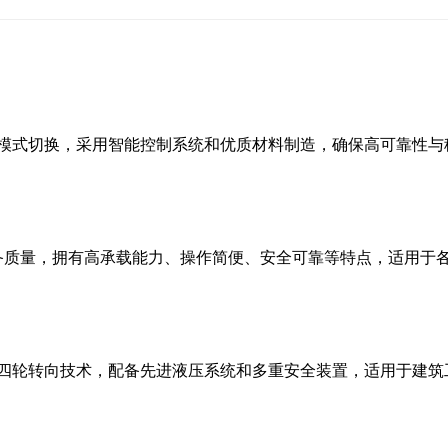
种工作模式切换，采用智能控制系统和优质材料制造，确保高可靠性与
0公斤整备质量，拥有高承载能力、操作简便、安全可靠等特点，适用于各
四轮驱动四轮转向技术，配备先进液压系统和多重安全装置，适用于