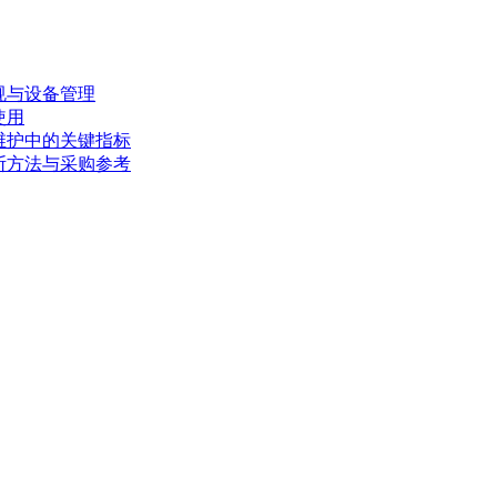
规与设备管理
使用
维护中的关键指标
断方法与采购参考