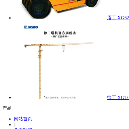
厦工 XG62
徐工 XGT6
产品
网站首页
|