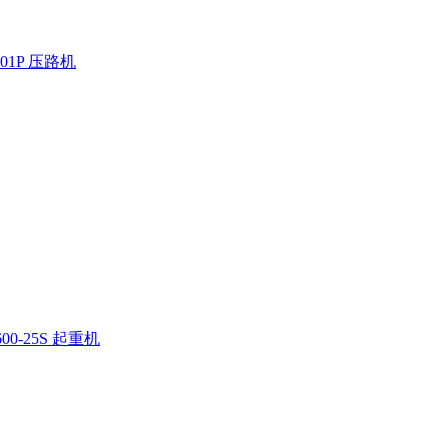
01P 压路机
00-25S 起重机