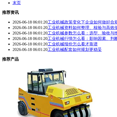
末页
推荐资讯
2026-06-18 06:01:20
工业机械政策变化下企业如何做好合
2026-06-18 06:01:20
工业机械资料如何整理、核验与高效
2026-06-18 06:01:20
工业机械参数怎么看：选型、验收与
2026-06-18 06:01:20
工业机械行情怎么看：影响因素、判
2026-06-18 06:01:20
工业机械报价怎么看才靠谱
2026-06-18 06:01:20
工业机械配套如何规划更稳妥
推荐产品