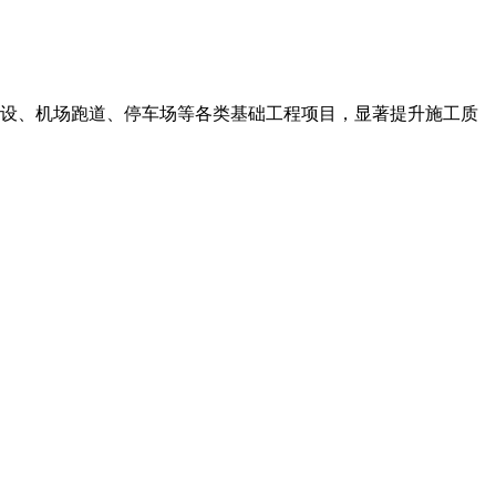
设、机场跑道、停车场等各类基础工程项目，显著提升施工质