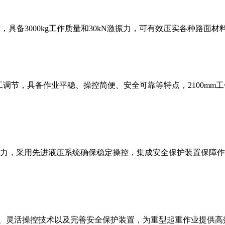
具备3000kg工作质量和30kN激振力，可有效压实各种路面材料
调节，具备作业平稳、操控简便、安全可靠等特点，2100mm工作宽
最大起吊能力，采用先进液压系统确保稳定操控，集成安全保护装置
力系统、灵活操控技术以及完善安全保护装置，为重型起重作业提供高