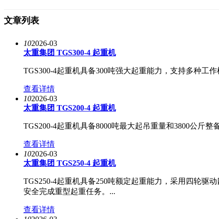
文章列表
10
2026-03
太重集团 TGS300-4 起重机
TGS300-4起重机具备300吨强大起重能力，支持多
查看详情
10
2026-03
太重集团 TGS200-4 起重机
TGS200-4起重机具备8000吨最大起吊重量和380
查看详情
10
2026-03
太重集团 TGS250-4 起重机
TGS250-4起重机具备250吨额定起重能力，采用
安全完成重型起重任务。...
查看详情