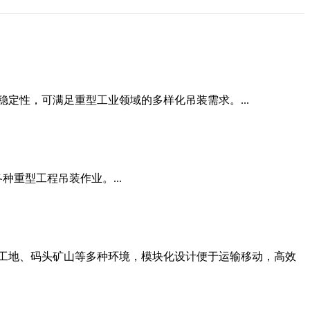
稳定性，可满足重型工业领域的多样化吊装需求。...
种重型工程吊装作业。...
建筑工地、码头矿山等多种环境，模块化设计便于运输移动，高效